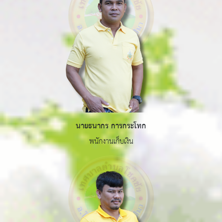
นายธนากร การกระโทก
พนักงานเก็บเงิน