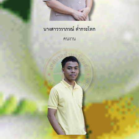
นางสาววราภรณ์ ต่ำกระโทก
คนงาน