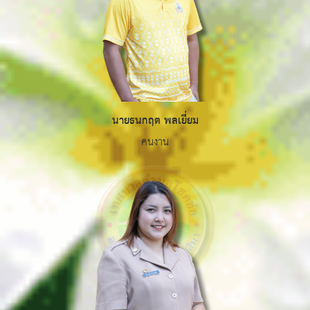
นายธนกฤต พลเยี่ยม
คนงาน