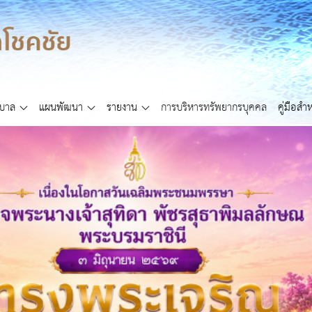
ศบาล
แผนพัฒนา
รายงาน
การบริหารทรัพยากรบุคคล
คู่มือส