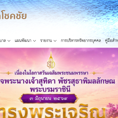
ศบาล
แผนพัฒนา
รายงาน
การบริหารทรัพยากรบุคคล
คู่มือส