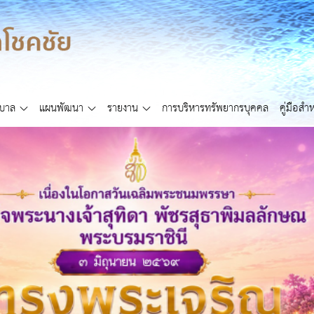
ศบาล
แผนพัฒนา
รายงาน
การบริหารทรัพยากรบุคคล
คู่มือส