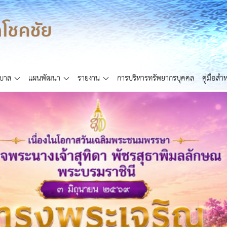
ศบาล
แผนพัฒนา
รายงาน
การบริหารทรัพยากรบุคคล
คู่มือส