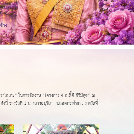
โอเกะ” ในการจัดงาน “โครงการ 4 อ.ดี๊ดี ชีวีมีสุข” ณ
้ รางวัลที่ 1 นางสาวอนุชิตา ปลอดกระโทก , รางวัลที่