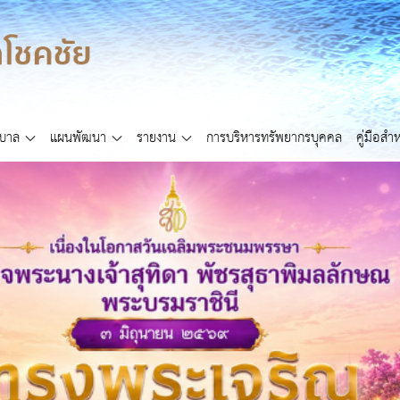
ศบาล
แผนพัฒนา
รายงาน
การบริหารทรัพยากรบุคคล
คู่มือส