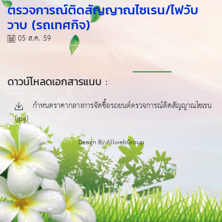
ตรวจการณ์ติดสัญญาณไซเรน/ไฟวับ
วาบ (รถเทศกิจ)
05 ส.ค. 59
ดาวน์โหลดเอกสารแนบ :
กำหนดราคากลางการจัดซื้อรถยนต์ตรวจการณ์ติดสัญญาณไซเรน
(jpg)
Design By
AllwebGroup