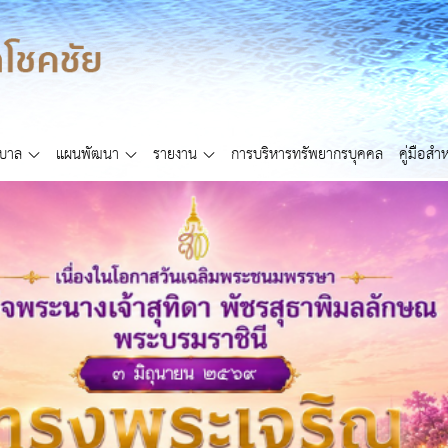
ศบาล
แผนพัฒนา
รายงาน
การบริหารทรัพยากรบุคคล
คู่มือส