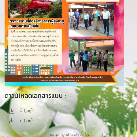
ดาวน์โหลดเอกสารแนบ :
5 (jpg)
6 (jpg)
Design By
AllwebGroup