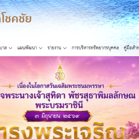
ศบาล
แผนพัฒนา
รายงาน
การบริหารทรัพยากรบุคคล
คู่มือส