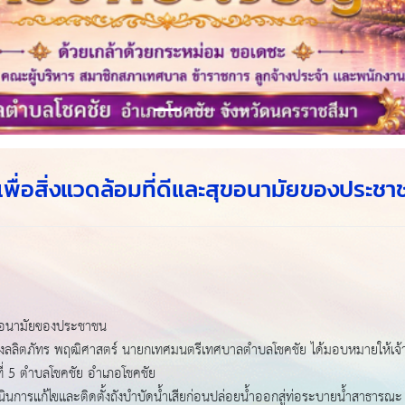
อสิ่งแวดล้อมที่ดีและสุขอนามัยของประชาชน
ุขอนามัยของประชาชน
างลลิตภัทร พฤฒิศาสตร์ นายกเทศมนตรีเทศบาลตำบลโชคชัย ได้มอบหมายให้เจ้
ี่ 5 ตำบลโชคชัย อำเภอโชคชัย
ินการแก้ไขและติดตั้งถังบำบัดน้ำเสียก่อนปล่อยน้ำออกสู่ท่อระบายน้ำสาธารณ