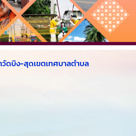
าวัดบิง-สุดเขตเทศบาลตำบล