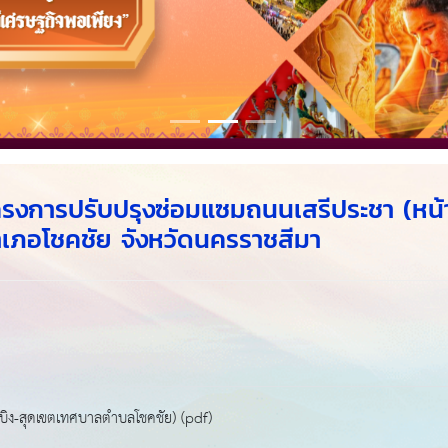
รงการปรับปรุงซ่อมแซมถนนเสรีประชา (หน้
อำเภอโชคชัย จังหวัดนครราชสีมา
ิง-สุดเขตเทศบาลตำบลโชคชัย) (pdf)