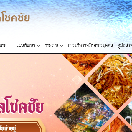
ศบาล
แผนพัฒนา
รายงาน
การบริหารทรัพยากรบุคคล
คู่มือส