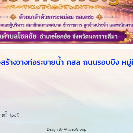
้างวางท่อระบายน้ำ คสล ถนนรอบบิง หมู่ที
ยน้ำ (pdf)
Design By
AllwebGroup