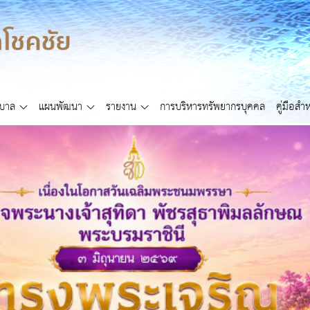
ศบาล
แผนพัฒนา
รายงาน
การบริหารทรัพยากรบุคคล
คู่มือส