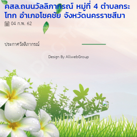
คสล.ถนนวัลลิภากรณ์ หมู่ที่ 4 ตำบลกระ
โทก อำเภอโชคชัย จังหวัดนครราชสีมา
04 ก.พ. 62
ประกาศวัลลิภากรณ์
Design By
AllwebGroup