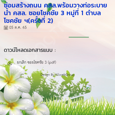
ซ่อมสร้างถนน คสล.พร้อมวางท่อระบาย
น้ำ คสล. ซอยโชคชัย 3 หมู่ที่ 1 ตำบล
โชคชัย ฯ(ครั้งที่ 2)
05 ต.ค. 65
ดาวน์โหลดเอกสารแนบ :
ยกเลิก ซอยโชคชัย 3 (pdf)
Design By
AllwebGroup