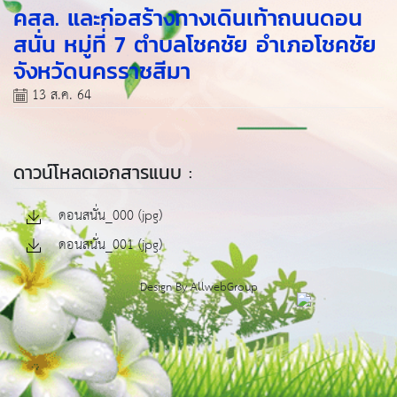
คสล. และก่อสร้างทางเดินเท้าถนนดอน
สนั่น หมู่ที่ 7 ตำบลโชคชัย อำเภอโชคชัย
จังหวัดนครราชสีมา
13 ส.ค. 64
ดาวน์โหลดเอกสารแนบ :
ดอนสนั่น_000 (jpg)
ดอนสนั่น_001 (jpg)
Design By
AllwebGroup