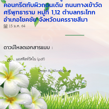
คอนกรีตทับผิวถนนเดิม ถนนทางเข้าวัด
ศรีพุทธาราม หมู่ที่ 1,12 ตำบลกระโทก
อำเภอโชคชัย จังหวัดนครราชสีมา
15 ม.ค. 64
ดาวน์โหลดเอกสารแนบ :
แอสฟัลท์วัดใน (pdf)
Design By
AllwebGroup