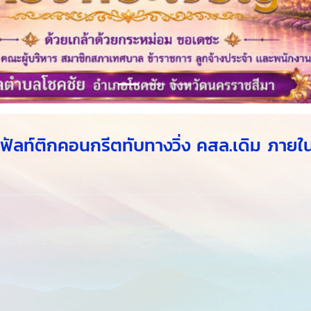
ท์ติกคอนกรีตทับทางวิ่ง คสล.เดิม ภายในบ