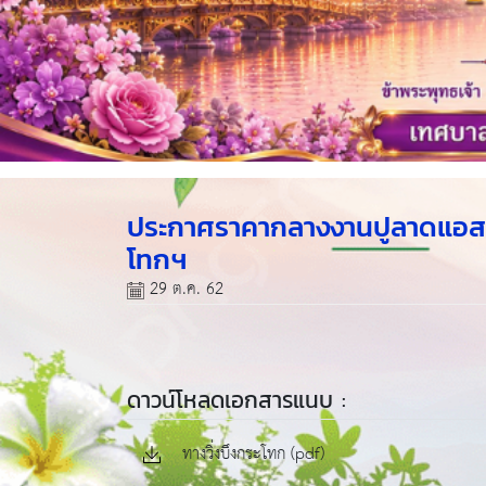
ประกาศราคากลางงานปูลาดแอสฟัล
โทกฯ
29 ต.ค. 62
ดาวน์โหลดเอกสารแนบ :
ทางวิ่งบึงกระโทก (pdf)