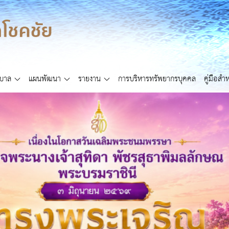
ศบาล
แผนพัฒนา
รายงาน
การบริหารทรัพยากรบุคคล
คู่มือส