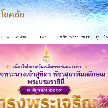
ศบาล
แผนพัฒนา
รายงาน
การบริหารทรัพยากรบุคคล
คู่มือส