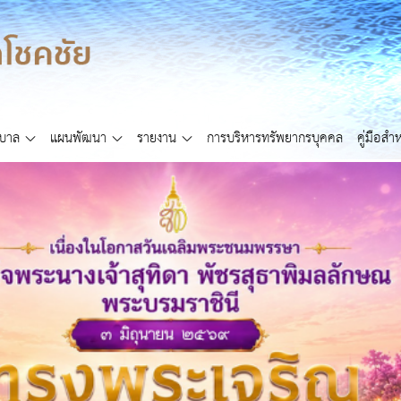
ศบาล
แผนพัฒนา
รายงาน
การบริหารทรัพยากรบุคคล
คู่มือส