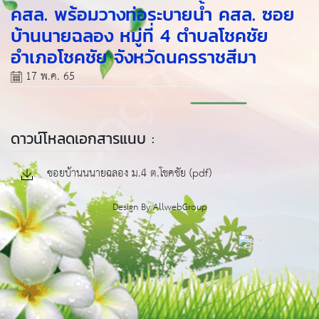
คสล. พร้อมวางท่อระบายน้ำ คสล. ซอย
บ้านนายฉลอง หมู่ที่ 4 ตำบลโชคชัย
อำเภอโชคชัย จังหวัดนครราชสีมา
17 พ.ค. 65
ดาวน์โหลดเอกสารแนบ :
ซอยบ้านนนายฉลอง ม.4 ต.โชคชัย (pdf)
Design By
AllwebGroup