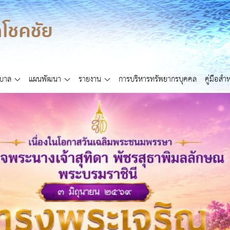
ศบาล
แผนพัฒนา
รายงาน
การบริหารทรัพยากรบุคคล
คู่มือส