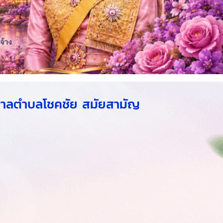
บาลตำบลโชคชัย สมัยสามัญ