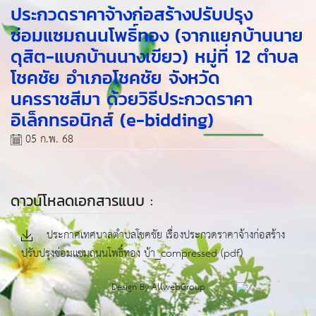
ประกวดราคาจ้างก่อสร้างปรับปรุง
ซ่อมแซมถนนโพธิ์ทอง (จากแยกบ้านนาย
ดุสิต-แบกบ้านนางเขียว) หมู่ที่ 12 ตำบล
โชคชัย อำเภอโชคชัย จังหวัด
นครราชสีมา ด้วยวิธีประกวดราคา
อิเล็กทรอนิกส์ (e-bidding)
05 ก.พ. 68
ดาวน์โหลดเอกสารแนบ :
ประกาศเทศบาลตำบลโชคชัย เรื่องประกวดราคาจ้างก่อสร้าง
ปรับปรุงซ่อมแซมถนนโพธิ์ทอง บ้า_compressed (pdf)
Design By
AllwebGroup