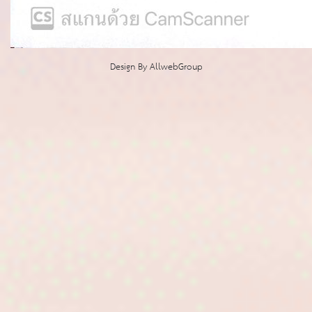
Design By
AllwebGroup