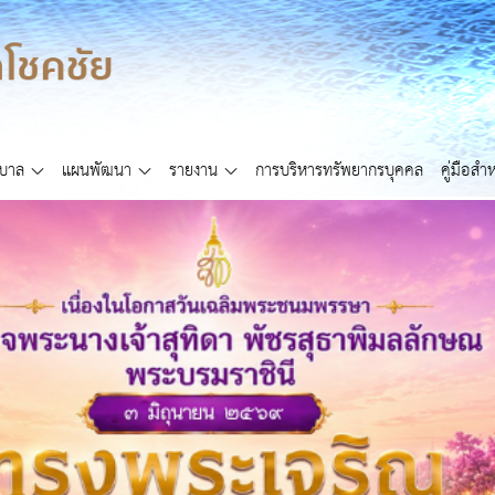
ศบาล
แผนพัฒนา
รายงาน
การบริหารทรัพยากรบุคคล
คู่มือส