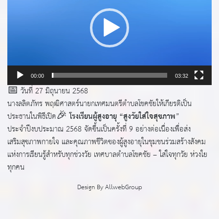
เ
ล่
น
ไ
ฟ
ล์
วิ
00:00
03:32
ดี
📅 วันที่ 27 มิถุนายน 2568
โ
นางลลิตภัทร พฤฒิศาสตร์นายกเทศมนตรีตำบลโชคชัยให้เกียรติเป็น
อ
ประธานในพิธีเปิด🎉
โรงเรียนผู้สูงอายุ “สูงวัยใส่ใจสุขภาพ
”
ประจำปีงบประมาณ 2568 จัดขึ้นเป็นครั้งที่ 9 อย่างต่อเนื่องเพื่อส่ง
เสริมสุขภาพกายใจ และคุณภาพชีวิตของผู้สูงอายุในชุมชนร่วมสร้างสังคม
แห่งการเรียนรู้สำหรับทุกช่วงวัย เทศบาลตำบลโชคชัย – ใส่ใจทุกวัย ห่วงใย
ทุกคน
Design By
AllwebGroup