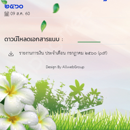
๒๕๖๐
09 ส.ค. 60
ดาวน์โหลดเอกสารแนบ :
รายงานการเงิน ประจำเดือน กรกฏาคม ๒๕๖๐ (pdf)
Design By
AllwebGroup