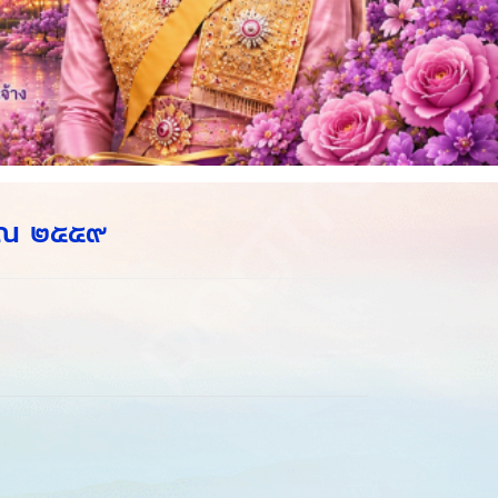
มาณ ๒๕๕๙