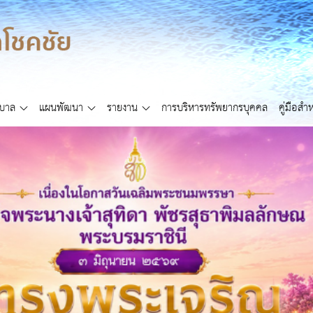
ศบาล
แผนพัฒนา
รายงาน
การบริหารทรัพยากรบุคคล
คู่มือส