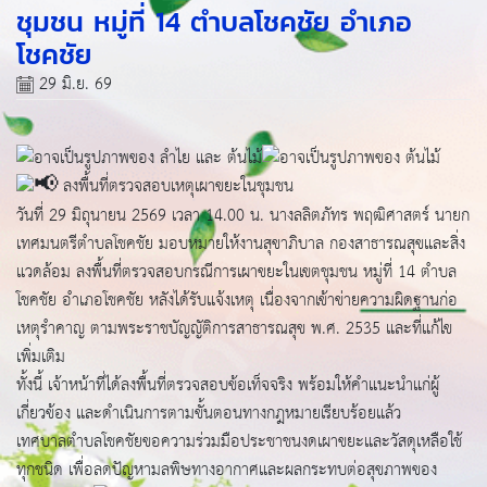
ชุมชน หมู่ที่ 14 ตำบลโชคชัย อำเภอ
โชคชัย
29 มิ.ย. 69
ลงพื้นที่ตรวจสอบเหตุเผาขยะในชุมชน
วันที่ 29 มิถุนายน 2569 เวลา 14.00 น. นางลลิตภัทร พฤฒิศาสตร์ นายก
เทศมนตรีตำบลโชคชัย มอบหมายให้งานสุขาภิบาล กองสาธารณสุขและสิ่ง
แวดล้อม ลงพื้นที่ตรวจสอบกรณีการเผาขยะในเขตชุมชน หมู่ที่ 14 ตำบล
โชคชัย อำเภอโชคชัย หลังได้รับแจ้งเหตุ เนื่องจากเข้าข่ายความผิดฐานก่อ
เหตุรำคาญ ตามพระราชบัญญัติการสาธารณสุข พ.ศ. 2535 และที่แก้ไข
เพิ่มเติม
ทั้งนี้ เจ้าหน้าที่ได้ลงพื้นที่ตรวจสอบข้อเท็จจริง พร้อมให้คำแนะนำแก่ผู้
เกี่ยวข้อง และดำเนินการตามขั้นตอนทางกฎหมายเรียบร้อยแล้ว
เทศบาลตำบลโชคชัยขอความร่วมมือประชาชนงดเผาขยะและวัสดุเหลือใช้
ทุกชนิด เพื่อลดปัญหามลพิษทางอากาศและผลกระทบต่อสุขภาพของ