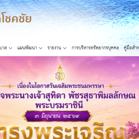
ศบาล
แผนพัฒนา
รายงาน
การบริหารทรัพยากรบุคคล
คู่มือส