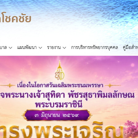
ศบาล
แผนพัฒนา
รายงาน
การบริหารทรัพยากรบุคคล
คู่มือส