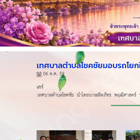
เทศบาลตำบลโชคชัยมอบรถโยกให้
06 ต.ค. 59
แชร์
เทศบาลตำบลโชคชัย นำโดยนางลลิตภัทร พฤฒิศาสตร์ น