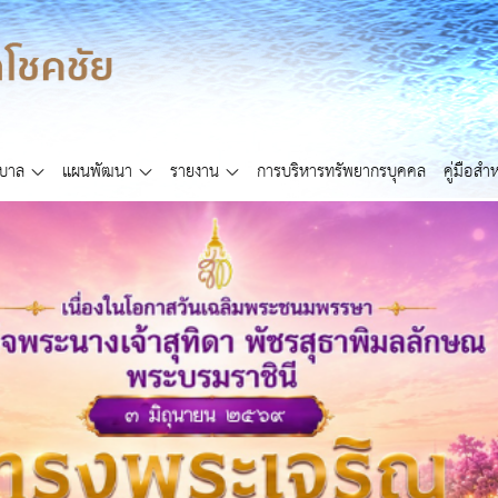
ศบาล
แผนพัฒนา
รายงาน
การบริหารทรัพยากรบุคคล
คู่มือส