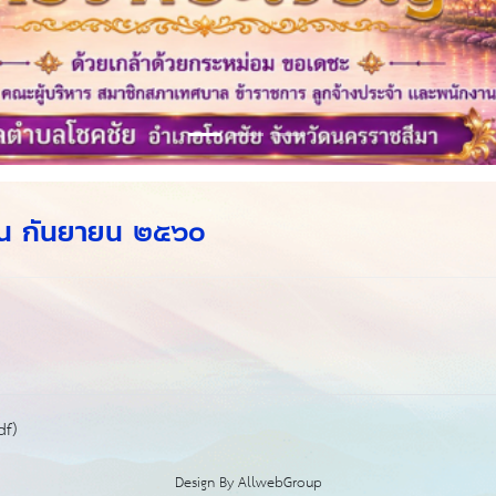
ือน กันยายน ๒๕๖๐
df)
Design By
AllwebGroup