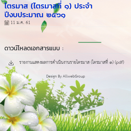
ไตรมาส (ไตรมาสที่ ๑) ประจำ
ปีงบประมาณ ๒๕๖๑
11 ม.ค. 61
ดาวน์โหลดเอกสารแนบ :
รายงานแสดงผลการดำเนินงานรายไตรมาส (ไตรมาสที่ ๑) (pdf)
Design By
AllwebGroup