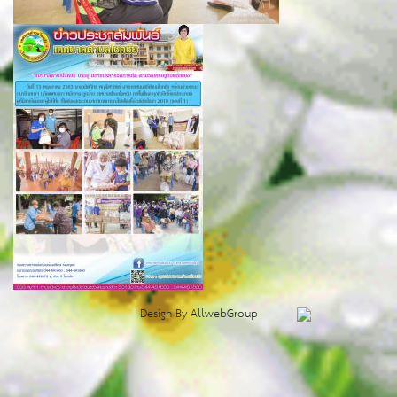
Design By
AllwebGroup