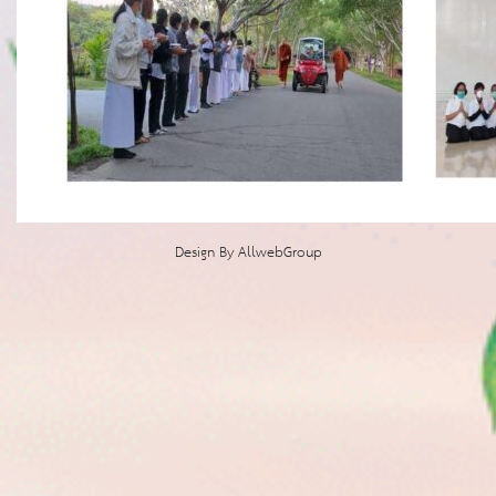
Design By
AllwebGroup