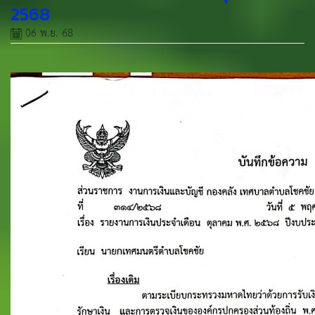
2568
06 พ.ย. 68