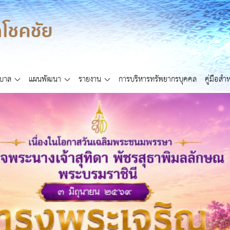
ศบาล
แผนพัฒนา
รายงาน
การบริหารทรัพยากรบุคคล
คู่มือส