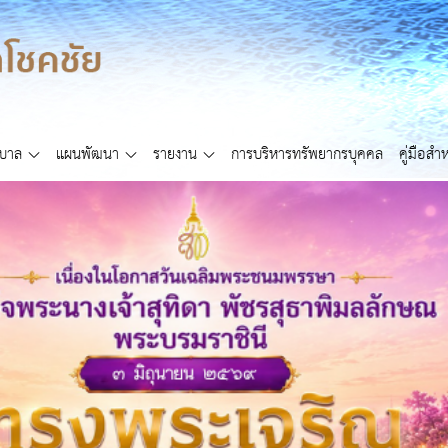
ศบาล
แผนพัฒนา
รายงาน
การบริหารทรัพยากรบุคคล
คู่มือส