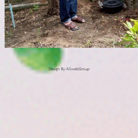
Design By
AllwebGroup