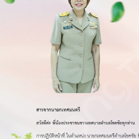
สารจากนายกเทศมนตรี
สวัสดีค่ะ พี่น้องประชาชนชาวเทศบาลตำบลโชคชัยทุกท่าน
การปฏิบัติหน้าที่ ในตำแหน่ง นายกเทศมนตรีตำบลโชคชัย ท