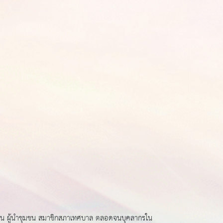
ญ่บ้าน ผู้นำชุมชน สมาชิกสภาเทศบาล ตลอดจนบุคลากรใน