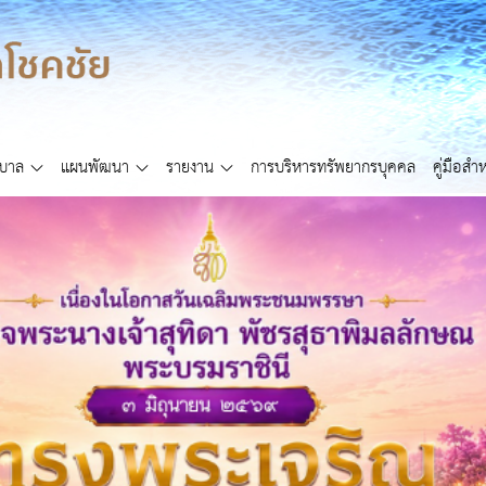
ศบาล
แผนพัฒนา
รายงาน
การบริหารทรัพยากรบุคคล
คู่มือส