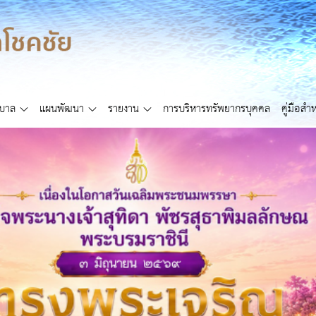
ศบาล
แผนพัฒนา
รายงาน
การบริหารทรัพยากรบุคคล
คู่มือส